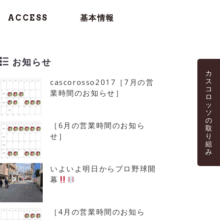
ACCESS
基本情報
お知らせ
カ
ス
cascorosso2017［7月の営
コ
業時間のお知らせ］
ロ
ッ
ソ
の
［6月の営業時間のお知ら
取
せ］
り
組
み
いよいよ明日からプロ野球開
幕
［4月の営業時間のお知ら