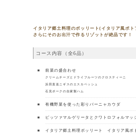
イタリア郷土料理のボッリート(イタリア風ポト
さらにそのお出汁で作るリゾットが絶品です！
コース内容（全6品）
前菜の盛合わせ
クリームチーズとドライフルーツのクロスティーニ
浜田直送ニギスのエスカベッシュ
石見ポークの自家製ハム
有機野菜を使った彩りバーニャカウダ
ピッツァマルゲリータとクワトロフォルマッ
イタリア郷土料理ボッリート イタリア風ポ