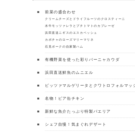
前菜の盛合わせ
クリームチーズとドライフルーツのクロスティーニ
水牛モッツァレラとプチトマトのカプレーゼ
浜田直送ニギスのエスカベッシュ
カボチャのローズマリーマリネ
石見ポークの自家製ハム
有機野菜を使った彩りバーニャカウダ
浜田直送鮮魚のムニエル
ピッツァマルゲリータとクワトロフォルマッ
名物！ビア缶チキン
新鮮な魚介たっぷり特製パエリア
シェフ自慢！気まぐれデザート