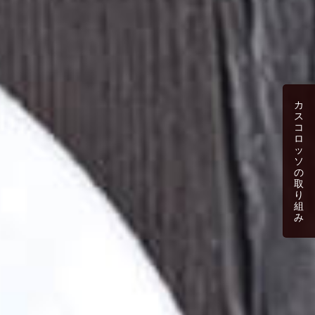
カ
ス
コ
ロ
ッ
ソ
の
取
り
組
み