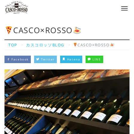
Tog
navi
CASCO×ROSSO
TOP
カスコロッソBLOG
CASCO×ROSSO
Facebook
Twitter
Hatena
LINE