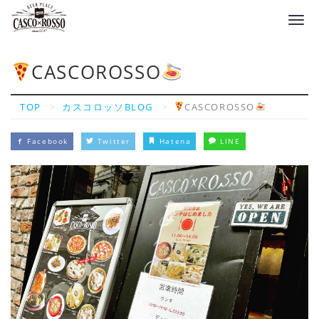
Tog
navi
CASCOROSSO
TOP
カスコロッソBLOG
CASCOROSSO
Facebook
Twitter
Hatena
LINE