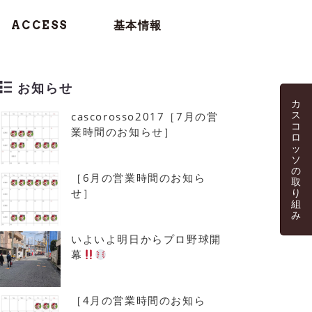
ACCESS
基本情報
お知らせ
カ
ス
cascorosso2017［7月の営
コ
業時間のお知らせ］
ロ
ッ
ソ
の
［6月の営業時間のお知ら
取
せ］
り
組
み
いよいよ明日からプロ野球開
幕
［4月の営業時間のお知ら