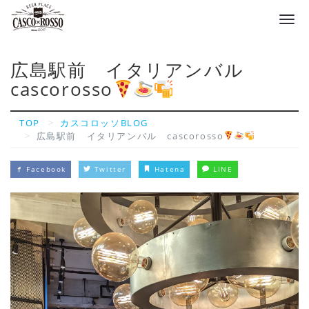
Tog
navi
広島駅前 イタリアンバル
cascorosso
TOP
カスコロッソBLOG
広島駅前 イタリアンバル cascorosso
Facebook
Twitter
Hatena
LINE