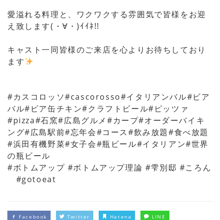
愛溢れる料理と、ワクワクする雰囲気で皆様をお迎
え致します(・∀・)ｲｲﾈ!!
キャスト一同皆様のご来店を心よりお待ちしており
ます
#カスコロッソ#cascorosso#イタリアンバル#ビア
バル#ビア缶チキン#クラフトビール#ピッツァ
#pizza#石窯#広島グルメ#カープ#オーダーバイキ
ング#広島駅前#忘年会#コース#飲み放題#食べ放題
#浜田有機野菜#女子会#瓶ビール#イタリアン#世界
の瓶ビール
#ボトムアップ #ボトムアップ理論 #雫別邸 #ころん
#gotoeat
Facebook
Twitter
Hatena
LINE