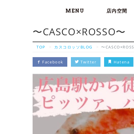
MENU
店内空間
〜CASCO×ROSSO〜
TOP
カスコロッソBLOG
〜CASCO×ROS
Facebook
Twitter
Hatena