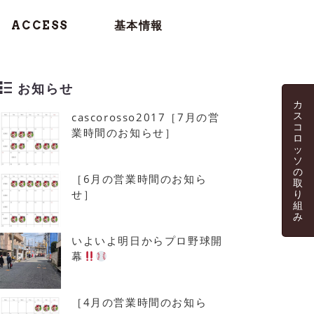
ACCESS
基本情報
お知らせ
カ
ス
cascorosso2017［7月の営
コ
業時間のお知らせ］
ロ
ッ
ソ
の
［6月の営業時間のお知ら
取
せ］
り
組
み
いよいよ明日からプロ野球開
幕
［4月の営業時間のお知ら