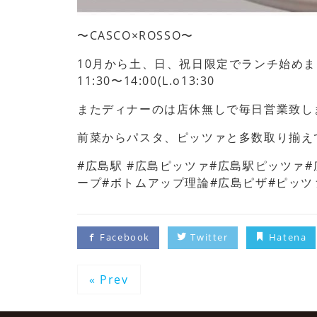
〜CASCO×ROSSO〜
10月から土、日、祝日限定でランチ始め
11:30〜14:00(L.o13:30
またディナーのは店休無しで毎日営業致し
前菜からパスタ、ピッツァと多数取り揃え
#広島駅 #広島ピッツァ#広島駅ピッツァ
ープ#ボトムアップ理論#広島ピザ#ピッツ
Facebook
Twitter
Hatena
« Prev