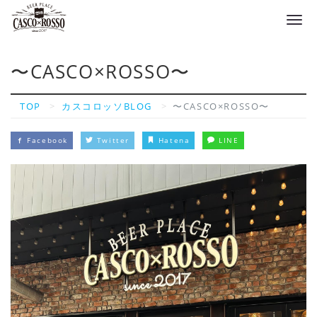
Tog
navi
〜CASCO×ROSSO〜
TOP
カスコロッソBLOG
〜CASCO×ROSSO〜
Facebook
Twitter
Hatena
LINE