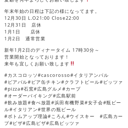
年末年始の日程は下記の様になってます。
12月30日 L.O21:00 Close22:00
12月31日 店休
1月1日 店休
1月2日 通常営業
新年1月2日のディナータイム 17時30分～
営業開始となっております！
来年も宜しくお願い致します
#カスコロッソ#cascorosso#イタリアンバル
#ビアバル#ビア缶チキン#クラフトビール#ピッツァ
#pizza#石窯#広島グルメ#カープ
#オーダーバイキング#広島駅前
#飲み放題#食べ放題#浜田有機野菜#女子会#瓶ビー
ル#イタリアン#世界の瓶ビール
#ボトムアップ理論#ころん#ウイスキー #広島カー
プ#ピザ#広島ピザ#広島ピッツァ