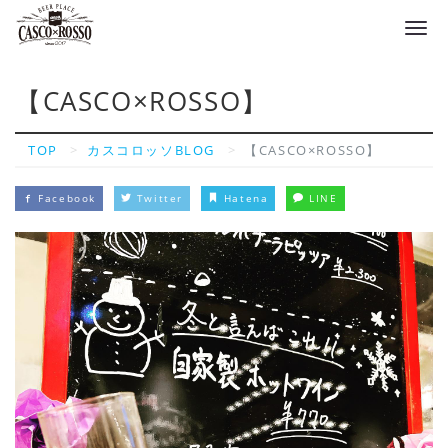
Tog
navi
【CASCO×ROSSO】
TOP
カスコロッソBLOG
【CASCO×ROSSO】
Facebook
Twitter
Hatena
LINE