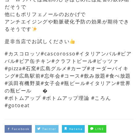
だそうで
他にもポリフェノールのおかげで
アンチエイジングや動脈硬化予防の効果が期待でき
るそうです
是非当店でお試しください
#カスコロッソ#cascorosso#イタリアンバル#ビア
バル#ビア缶チキン#クラフトビール#ピッツァ
#pizza#石窯#広島グルメ#カープ#オーダーバイキ
ング#広島駅前#忘年会#コース#飲み放題#食べ放題
#浜田有機野菜#女子会#瓶ビール#イタリアン#世界
の瓶ビール �
#ボトムアップ #ボトムアップ理論 #ころん
#gotoeat
Facebook
Twitter
Hatena
LINE