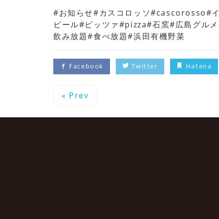
#お知らせ#カスコロッソ#cascoross
ビール#ピッツァ#pizza#石窯#広島グル
飲み放題#食べ放題#浜田有機野菜
Facebook
Twitter
Hatena
« Prev