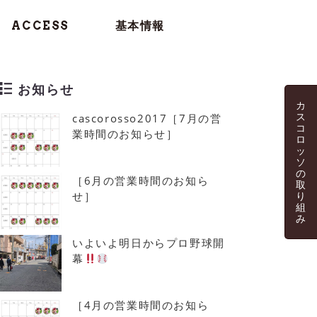
ACCESS
基本情報
お知らせ
カ
ス
cascorosso2017［7月の営
コ
業時間のお知らせ］
ロ
ッ
ソ
の
［6月の営業時間のお知ら
取
せ］
り
組
み
いよいよ明日からプロ野球開
幕
［4月の営業時間のお知ら