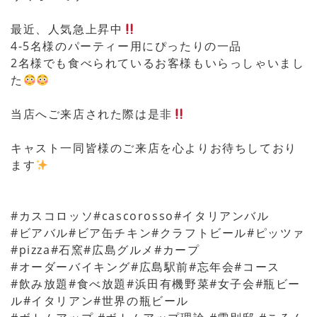
最近、人気急上昇中
4-5名様のパーティー用にぴったりの一品
2名様でも食べられているお客様もいらっしゃいまし
た
当店へご来店された際は是非
キャスト一同皆様のご来店を心よりお待ちしており
ます
#カスコロッソ#cascorosso#イタリアンバル
#ビアバル#ビア缶チキン#クラフトビール#ピッツァ
#pizza#石窯#広島グルメ#カープ
#オーダーバイキング#広島駅前#忘年会#コース
#飲み放題#食べ放題#浜田有機野菜#女子会#瓶ビー
ル#イタリアン#世界の瓶ビール