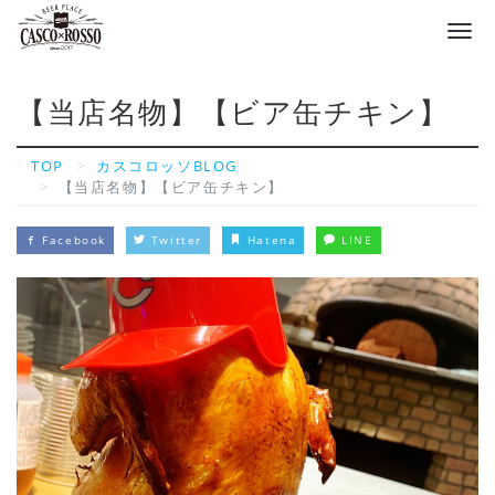
Tog
navi
【当店名物】【ビア缶チキン】
TOP
カスコロッソBLOG
【当店名物】【ビア缶チキン】
Facebook
Twitter
Hatena
LINE